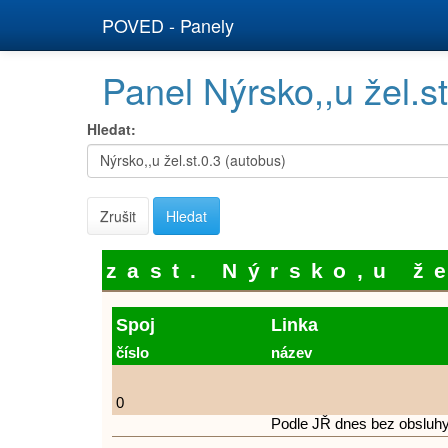
POVED - Panely
Panel Nýrsko,,u žel.st
Hledat:
Hledat:
Nýrsko,,u žel.st.0.3 (autobus)
Zrušit