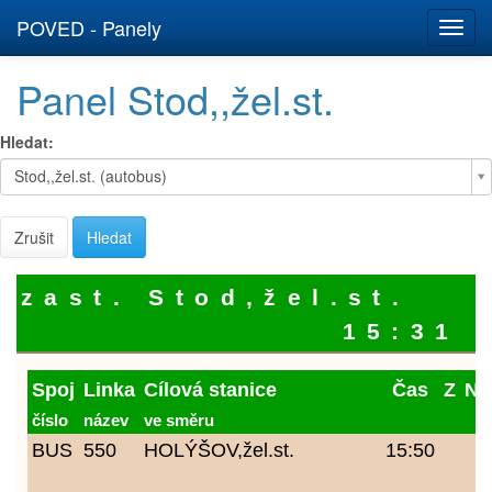
POVED - Panely
Panel Stod,,žel.st.
Hledat:
Hledat:
Stod,,žel.st. (autobus)
Zrušit